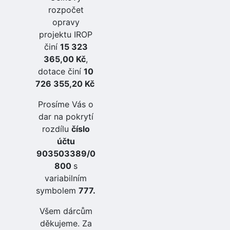
rozpočet
opravy
projektu IROP
činí
15 323
365,00 Kč
,
dotace činí
10
726 355,20 Kč
Prosíme Vás o
dar na pokrytí
rozdílu
číslo
účtu
903503389/0
800
s
variabilním
symbolem
777.
Všem dárcům
děkujeme. Za