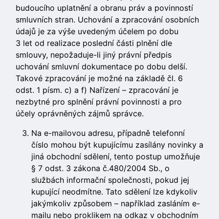
budoucího uplatnění a obranu práv a povinností
smluvních stran. Uchování a zpracování osobních
údajů je za výše uvedeným účelem po dobu
3 let od realizace poslední části plnění dle
smlouvy, nepožaduje-li jiný právní předpis
uchování smluvní dokumentace po dobu delší.
Takové zpracování je možné na základě čl. 6
odst. 1 písm. c) a f) Nařízení – zpracování je
nezbytné pro splnění právní povinnosti a pro
účely oprávněných zájmů správce.
Na e-mailovou adresu, případně telefonní
číslo mohou být kupujícímu zasílány novinky a
jiná obchodní sdělení, tento postup umožňuje
§ 7 odst. 3 zákona č.480/2004 Sb., o
službách informační společnosti, pokud jej
kupující neodmítne. Tato sdělení lze kdykoliv
jakýmkoliv způsobem – například zasláním e-
mailu nebo proklikem na odkaz v obchodním