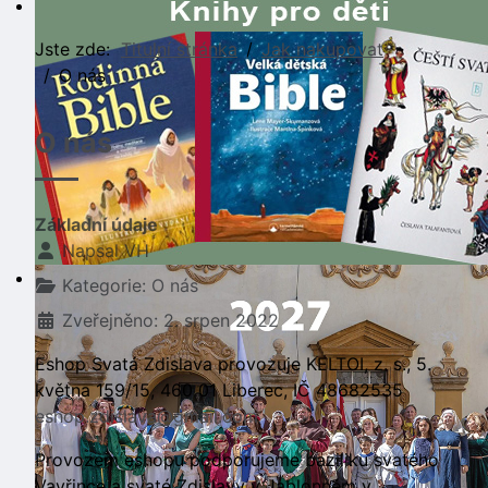
Jste zde:
Titulní stránka
Jak nakupovat
O nás
O nás
Základní údaje
Napsal
VH
Kategorie:
O nás
Zveřejněno: 2. srpen 2022
Eshop Svatá Zdislava provozuje KELTOI, z. s., 5.
května 159/15, 460 01 Liberec, IČ 48682535
eshop.zdislava@gmail.com
Provozem eshopu podporujeme baziliku svatého
Vavřince a svaté Zdislavy v Jablonném v