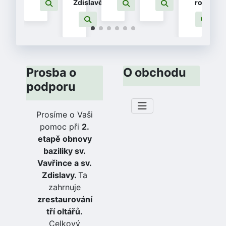
Zdislavě
rodin
Prosba o
O obchodu
podporu
Prosíme o Vaši
pomoc při
2.
etapě obnovy
baziliky sv.
Vavřince a sv.
Zdislavy.
Ta
zahrnuje
zrestaurování
tří oltářů.
Celkový