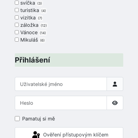
svíčka
3
turistika
4
vizitka
7
záložka
12
Vánoce
14
Mikuláš
6
Přihlášení
Uživatelské jméno
Heslo
Zobrazit 
Pamatuj si mě
Ověření přístupovým klíčem