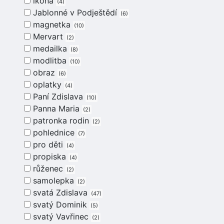
ikona
4
Jablonné v Podještědí
6
magnetka
10
Mervart
2
medailka
8
modlitba
10
obraz
6
oplatky
4
Paní Zdislava
10
Panna Maria
2
patronka rodin
2
pohlednice
7
pro děti
4
propiska
4
růženec
2
samolepka
2
svatá Zdislava
47
svatý Dominik
5
svatý Vavřinec
2