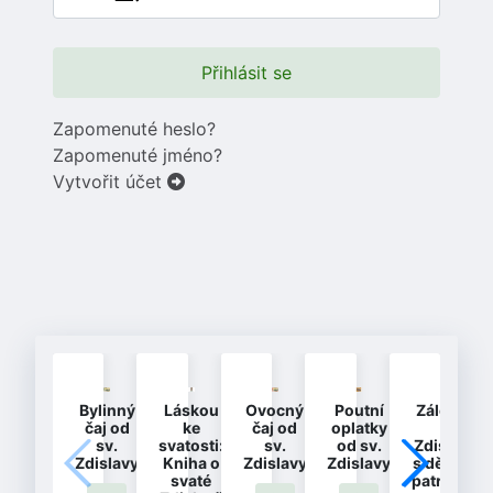
Přihlásit se
Zapomenuté heslo?
Zapomenuté jméno?
Vytvořit účet
Bylinný
Láskou
Ovocný
Poutní
Záložka
čaj od
ke
čaj od
oplatky
-
sv.
svatosti:
sv.
od sv.
Zdislava
Zdislavy
Kniha o
Zdislavy
Zdislavy
s dětmi -
svaté
patronka