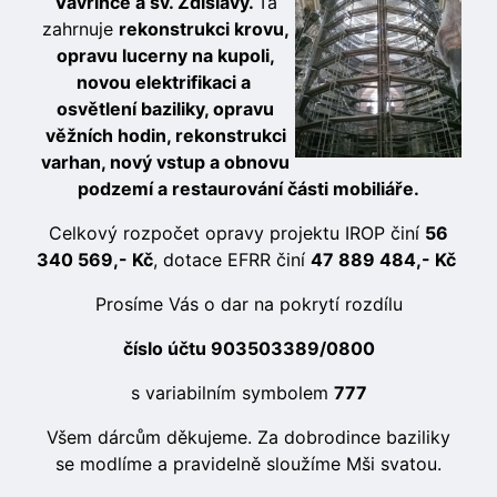
Vavřince a sv. Zdislavy.
Ta
zahrnuje
rekonstrukci krovu
,
opravu lucerny na kupoli,
novou elektrifikaci a
osvětlení baziliky, opravu
věžních hodin, rekonstrukci
varhan, nový vstup a obnovu
podzemí a restaurování části mobiliáře.
Celkový rozpočet opravy projektu IROP činí
56
340 569,- Kč
, dotace EFRR činí
47 889 484,- Kč
Prosíme Vás o dar na pokrytí rozdílu
číslo účtu 903503389/0800
s variabilním symbolem
777
Všem dárcům děkujeme. Za dobrodince baziliky
se modlíme a pravidelně sloužíme Mši svatou.