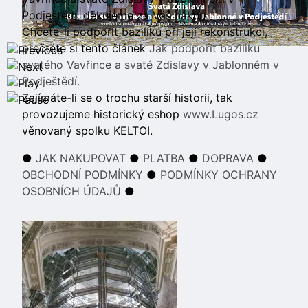
Podještědí, děkujeme za Váš nákup.
Chcete-li podpořit baziliku při její rekonstrukci,
přečtěte si tento článek
Jak podpořit baziliku
svatého Vavřince a svaté Zdislavy v Jablonném v
Podještědí.
Zajímáte-li se o trochu starší historii, tak
provozujeme historický eshop
www.Lugos.cz
věnovaný spolku KELTOI.
●
JAK NAKUPOVAT
●
PLATBA
●
DOPRAVA
●
OBCHODNÍ PODMÍNKY
●
PODMÍNKY OCHRANY
OSOBNÍCH ÚDAJŮ
●