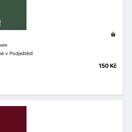
skem
né v Podještědí
150 Kč