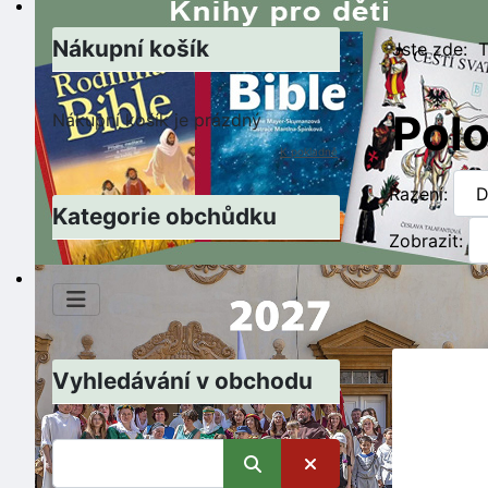
Nákupní košík
Jste zde:
T
Pol
Nákupní košík je prázdný
K pokladně
Řazení:
Kategorie obchůdku
Zobrazit:
Vyhledávání v obchodu