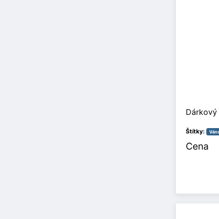
Dárkový 
Štítky:
Ván
Cena