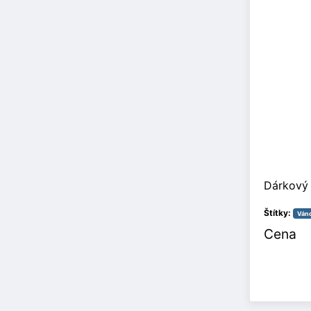
Dárkový 
Štítky:
Ván
Cena