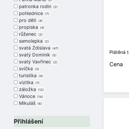
2
patronka rodin
2
pohlednice
7
pro děti
4
propiska
4
růženec
2
samolepka
2
svatá Zdislava
47
Plátěná 
svatý Dominik
5
svatý Vavřinec
2
Cena
svíčka
3
turistika
4
vizitka
7
záložka
12
Vánoce
14
Mikuláš
6
Přihlášení