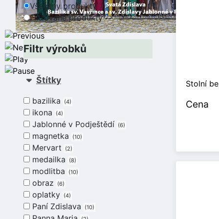
Všechny produkty
Filtrované produkty
Filtr výrobků
Štítky
Stolní be
bazilika
Cena
4
ikona
4
Jablonné v Podještědí
6
magnetka
10
Mervart
2
medailka
8
modlitba
10
obraz
6
oplatky
4
Paní Zdislava
10
Panna Maria