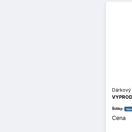
Dárkový 
VYPRO
Štítky:
Ván
Cena