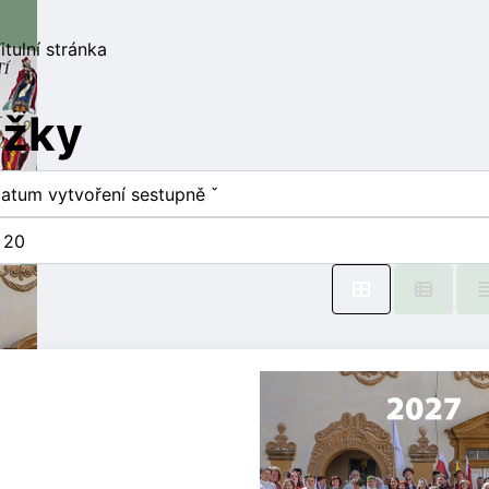
itulní stránka
ožky