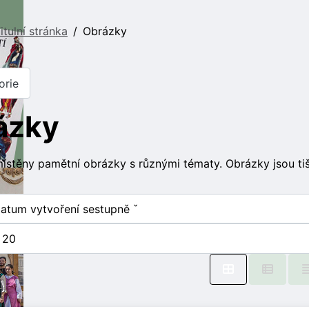
itulní stránka
Obrázky
orie
ázky
ístěny pamětní obrázky s různými tématy. Obrázky jsou tišt