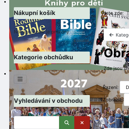
Nákupní košík
Jste zde:
T
Nákupní košík je prázdný
Kateg
K pokladně
Obr
Kategorie obchůdku
Zde jsou um
Řazení:
Zobrazit:
Vyhledávání v obchodu