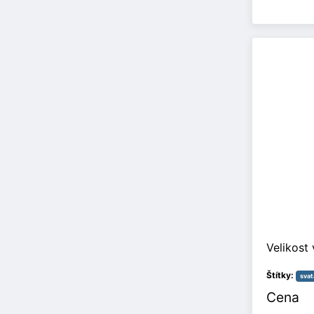
Velikost 
Štítky:
svat
Cena