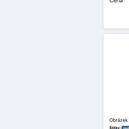
Cena
Obrázek 
Štítky:
modl