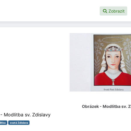
Zobrazit
Obrázek - Modlitba sv. Z
- Modlitba sv. Zdislavy
itba
svatá Zdislava