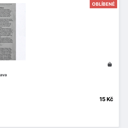
OBLÍBENÉ
lava
15 Kč