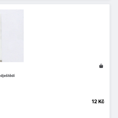
dještědí
12 Kč