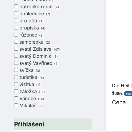
2
patronka rodin
2
pohlednice
7
pro děti
4
propiska
4
růženec
2
samolepka
2
svatá Zdislava
47
svatý Dominik
5
svatý Vavřinec
2
svíčka
3
turistika
4
vizitka
Die Heili
7
záložka
12
Štítky:
svat
Vánoce
14
Cena
Mikuláš
6
Přihlášení