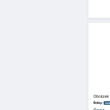
Obrázek 
Štítky:
modl