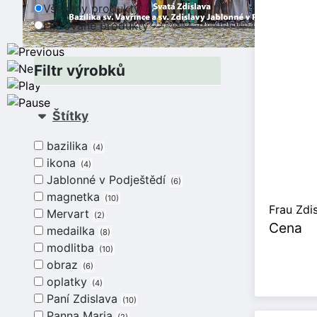
Všechny produkty
Filtrované produkty
Filtr výrobků
Štítky
bazilika
4
ikona
4
Jablonné v Podještědí
6
magnetka
10
Frau Zdi
Mervart
2
Cena
medailka
8
modlitba
10
obraz
6
oplatky
4
Paní Zdislava
10
Panna Maria