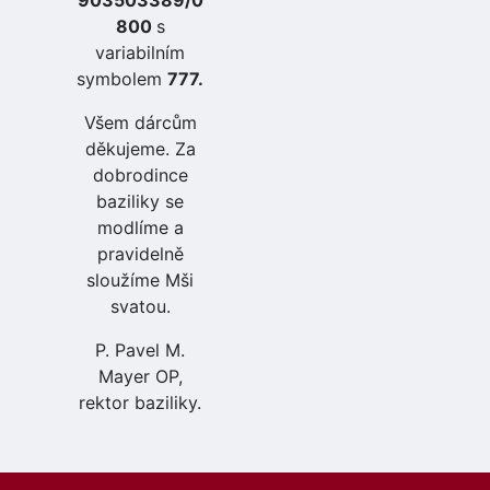
800
s
variabilním
symbolem
777.
Všem dárcům
děkujeme. Za
dobrodince
baziliky se
modlíme a
pravidelně
sloužíme Mši
svatou.
P. Pavel M.
Mayer OP,
rektor baziliky.