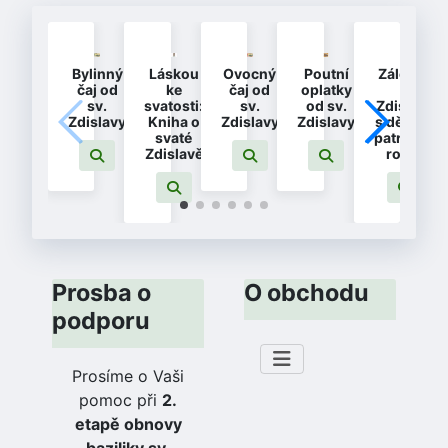
Bylinný
Láskou
Ovocný
Poutní
Záložka
čaj od
ke
čaj od
oplatky
-
sv.
svatosti:
sv.
od sv.
Zdislava
Zdislavy
Kniha o
Zdislavy
Zdislavy
s dětmi -
svaté
patronka
Zdislavě
rodin
Prosba o
O obchodu
podporu
Prosíme o Vaši
pomoc při
2.
etapě obnovy
baziliky sv.