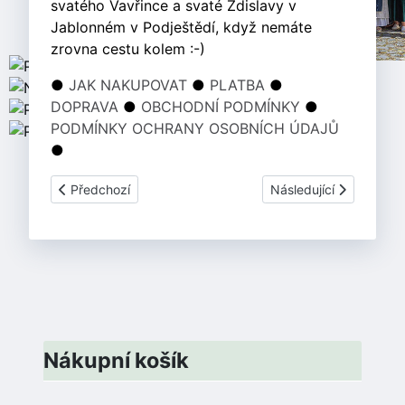
svatého Vavřince a svaté Zdislavy v
Jablonném v Podještědí, když nemáte
zrovna cestu kolem :-)
●
JAK NAKUPOVAT
●
PLATBA
●
DOPRAVA
●
OBCHODNÍ PODMÍNKY
●
PODMÍNKY OCHRANY OSOBNÍCH ÚDAJŮ
●
Předchozí článek: Jak nakupovat
Další článek: Doprava
Předchozí
Následující
Nákupní košík