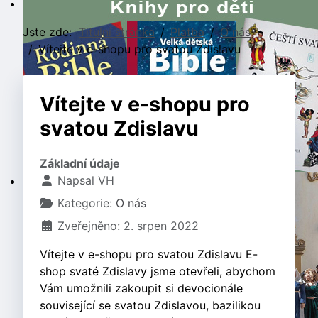
Jste zde:
Titulní stránka
Platba
O nás
Vítejte v e-shopu pro svatou Zdislavu
Vítejte v e-shopu pro
svatou Zdislavu
Základní údaje
Napsal
VH
Kategorie:
O nás
Zveřejněno: 2. srpen 2022
Vítejte v e-shopu pro svatou Zdislavu E-
shop svaté Zdislavy jsme otevřeli, abychom
Vám umožnili zakoupit si devocionále
související se svatou Zdislavou, bazilikou