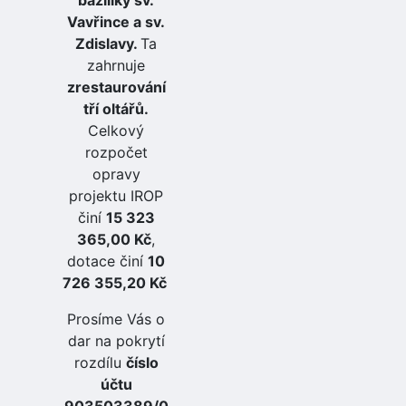
Vavřince a sv.
Zdislavy.
Ta
zahrnuje
zrestaurování
tří oltářů.
Celkový
rozpočet
opravy
projektu IROP
činí
15 323
365,00 Kč
,
dotace činí
10
726 355,20 Kč
Prosíme Vás o
dar na pokrytí
rozdílu
číslo
účtu
903503389/0