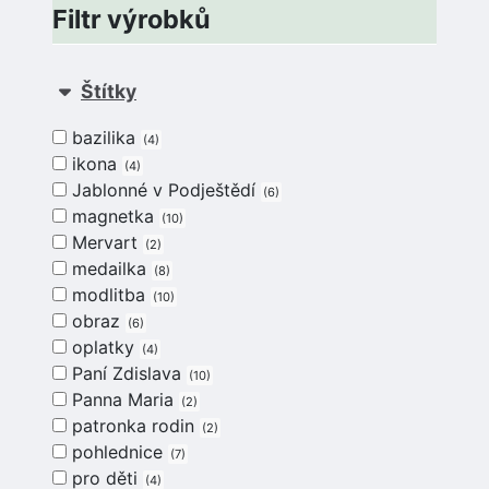
Filtr výrobků
Štítky
bazilika
4
ikona
4
Jablonné v Podještědí
6
magnetka
10
Mervart
2
medailka
8
modlitba
10
obraz
6
oplatky
4
Paní Zdislava
10
Panna Maria
2
patronka rodin
2
pohlednice
7
pro děti
4