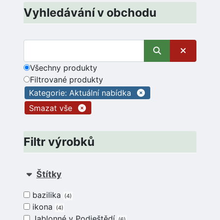
Vyhledávání v obchodu
Všechny produkty
Filtrované produkty
Kategorie: Aktuální nabídka
Smazat vše
Filtr výrobků
Štítky
bazilika
4
ikona
4
Jablonné v Podještědí
6