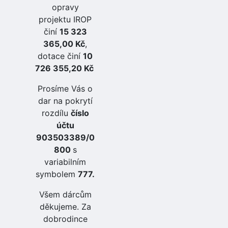
opravy
projektu IROP
činí
15 323
365,00 Kč
,
dotace činí
10
726 355,20 Kč
Prosíme Vás o
dar na pokrytí
rozdílu
číslo
účtu
903503389/0
800
s
variabilním
symbolem
777.
Všem dárcům
děkujeme. Za
dobrodince