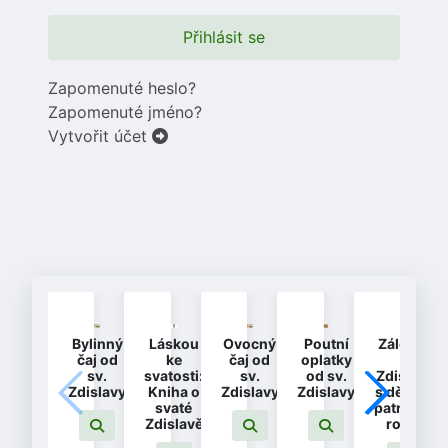
Přihlásit se
Zapomenuté heslo?
Zapomenuté jméno?
Vytvořit účet
Bylinný
Láskou
Ovocný
Poutní
Záložka
čaj od
ke
čaj od
oplatky
-
sv.
svatosti:
sv.
od sv.
Zdislava
Zdislavy
Kniha o
Zdislavy
Zdislavy
s dětmi -
svaté
patronka
Zdislavě
rodin