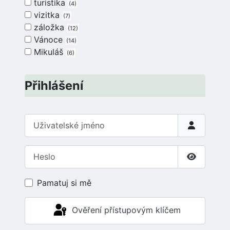
turistika
4
vizitka
7
záložka
12
Vánoce
14
Mikuláš
6
Přihlášení
Uživatelské jméno
Heslo
Zobrazit 
Pamatuj si mě
Ověření přístupovým klíčem