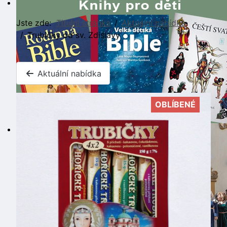
Jste zde:
Titulní stránka
Aktuální nabídka
Trubičky od sv. Zdislavy
Aktuální nabídka
OBLÍBENÉ