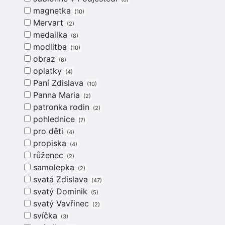
magnetka
10
Mervart
2
medailka
8
modlitba
10
obraz
6
oplatky
4
Paní Zdislava
10
Panna Maria
2
patronka rodin
2
pohlednice
7
pro děti
4
propiska
4
růženec
2
samolepka
2
svatá Zdislava
47
svatý Dominik
5
svatý Vavřinec
2
svíčka
3