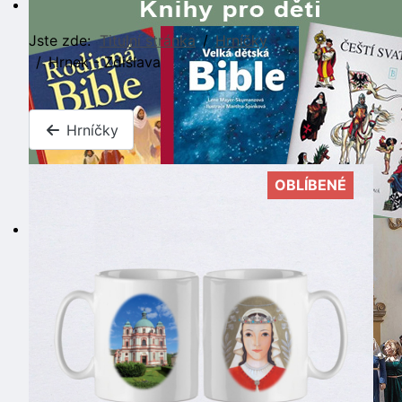
Jste zde:
Titulní stránka
Hrníčky
Hrnek - Zdislava
Hrníčky
OBLÍBENÉ