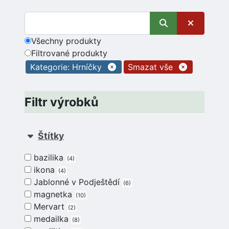
Všechny produkty
Filtrované produkty
Kategorie: Hrníčky
Smazat vše
Filtr výrobků
Štítky
bazilika
4
ikona
4
Jablonné v Podještědí
6
magnetka
10
Mervart
2
medailka
8