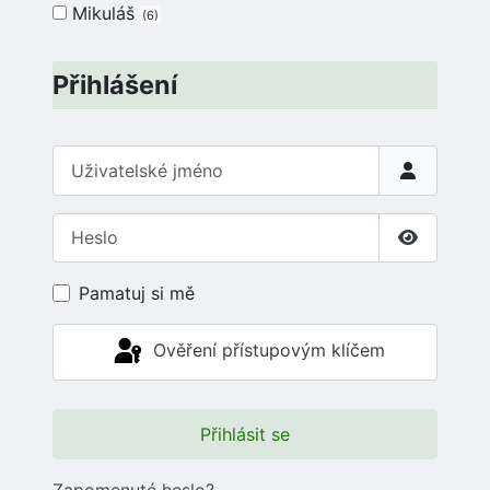
Mikuláš
6
Přihlášení
Uživatelské jméno
Heslo
Zobrazit 
Pamatuj si mě
Ověření přístupovým klíčem
Přihlásit se
Zapomenuté heslo?