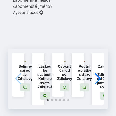
Zapomenuté jméno?
Vytvořit účet
Bylinný
Láskou
Ovocný
Poutní
Záložka
čaj od
ke
čaj od
oplatky
-
sv.
svatosti:
sv.
od sv.
Zdislava
Zdislavy
Kniha o
Zdislavy
Zdislavy
s dětmi -
svaté
patronka
Zdislavě
rodin