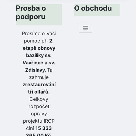
Prosba o
O obchodu
podporu
Prosíme o Vaši
pomoc při
2.
etapě obnovy
baziliky sv.
Vavřince a sv.
Zdislavy.
Ta
zahrnuje
zrestaurování
tří oltářů.
Celkový
rozpočet
opravy
projektu IROP
činí
15 323
365,00 Kč
,