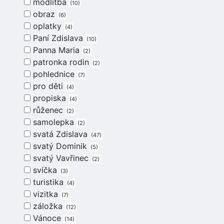
modlitba
10
obraz
6
oplatky
4
Paní Zdislava
10
Panna Maria
2
patronka rodin
2
pohlednice
7
pro děti
4
propiska
4
růženec
2
samolepka
2
svatá Zdislava
47
svatý Dominik
5
svatý Vavřinec
2
svíčka
3
turistika
4
vizitka
7
záložka
12
Vánoce
14