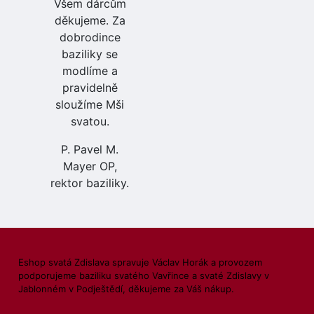
Všem dárcům
děkujeme. Za
dobrodince
baziliky se
modlíme a
pravidelně
sloužíme Mši
svatou.
P. Pavel M.
Mayer OP,
rektor baziliky.
Eshop svatá Zdislava spravuje Václav Horák a provozem
podporujeme baziliku svatého Vavřince a svaté Zdislavy v
Jablonném v Podještědí, děkujeme za Váš nákup.