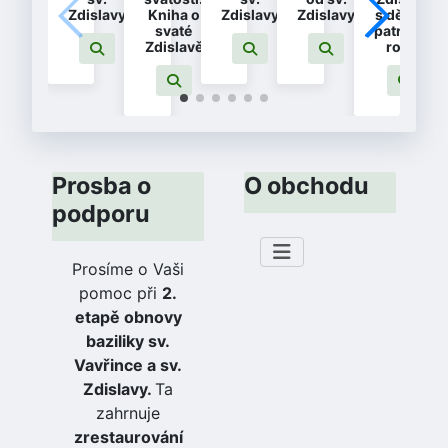
Zdislavy
Kniha o
Zdislavy
Zdislavy
s dětmi -
svaté
patronka
Zdislavě
rodin
Prosba o
O obchodu
podporu
Prosíme o Vaši
pomoc při
2.
etapě obnovy
baziliky sv.
Vavřince a sv.
Zdislavy.
Ta
zahrnuje
zrestaurování