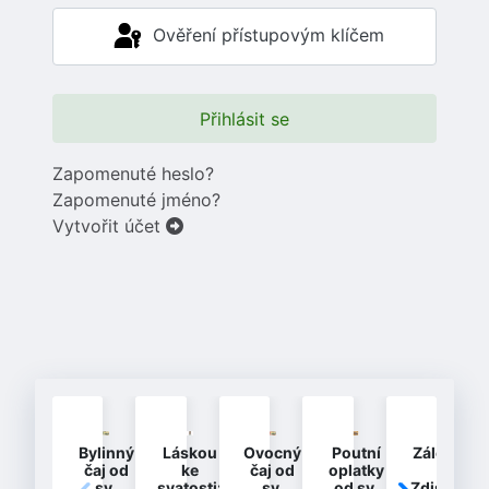
Ověření přístupovým klíčem
Přihlásit se
Zapomenuté heslo?
Zapomenuté jméno?
Vytvořit účet
Bylinný
Láskou
Ovocný
Poutní
Záložka
čaj od
ke
čaj od
oplatky
-
sv.
svatosti:
sv.
od sv.
Zdislava