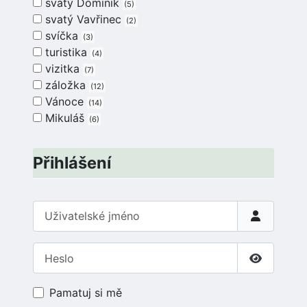
svatý Dominik
5
svatý Vavřinec
2
svíčka
3
turistika
4
vizitka
7
záložka
12
Vánoce
14
Mikuláš
6
Přihlášení
Uživatelské jméno
Heslo
Zobrazit 
Pamatuj si mě