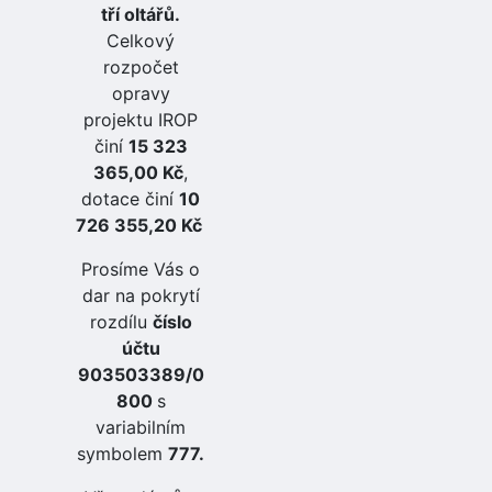
tří oltářů.
Celkový
rozpočet
opravy
projektu IROP
činí
15 323
365,00 Kč
,
dotace činí
10
726 355,20 Kč
Prosíme Vás o
dar na pokrytí
rozdílu
číslo
účtu
903503389/0
800
s
variabilním
symbolem
777.