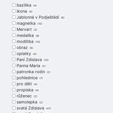
bazilika
4
ikona
4
Jablonné v Podještědí
6
magnetka
10
Mervart
2
medailka
8
modlitba
10
obraz
6
oplatky
4
Paní Zdislava
10
Panna Maria
2
patronka rodin
2
pohlednice
7
pro děti
4
propiska
4
růženec
2
samolepka
2
svatá Zdislava
47