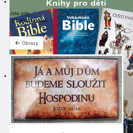
Jste zde:
Titulní stránka
Obrazy
Nápis na dům
Obrazy