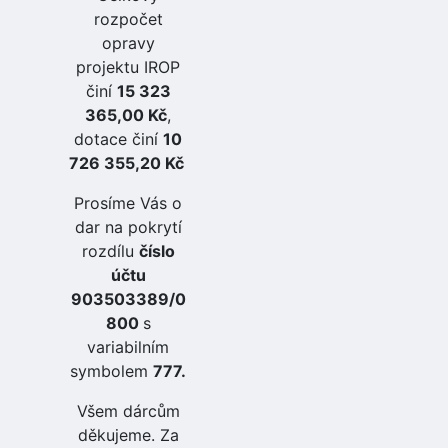
rozpočet
opravy
projektu IROP
činí
15 323
365,00 Kč
,
dotace činí
10
726 355,20 Kč
Prosíme Vás o
dar na pokrytí
rozdílu
číslo
účtu
903503389/0
800
s
variabilním
symbolem
777.
Všem dárcům
děkujeme. Za