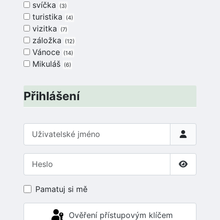
svíčka
3
turistika
4
vizitka
7
záložka
12
Vánoce
14
Mikuláš
6
Přihlášení
Uživatelské jméno
Heslo
Zobrazit 
Pamatuj si mě
Ověření přístupovým klíčem