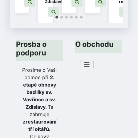
Zdislavě
rodin
Prosba o
O obchodu
podporu
Prosíme o Vaši
pomoc při
2.
etapě obnovy
baziliky sv.
Vavřince a sv.
Zdislavy.
Ta
zahrnuje
zrestaurování
tří oltářů.
Celkový