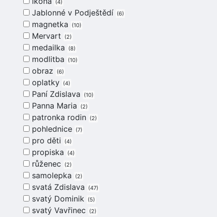
ikona
4
Jablonné v Podještědí
6
magnetka
10
Mervart
2
medailka
8
modlitba
10
obraz
6
oplatky
4
Paní Zdislava
10
Panna Maria
2
patronka rodin
2
pohlednice
7
pro děti
4
propiska
4
růženec
2
samolepka
2
svatá Zdislava
47
svatý Dominik
5
svatý Vavřinec
2