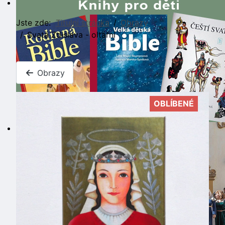
Jste zde:
Titulní stránka
Obrazy
Svatá Zdislava - oltářní
Obrazy
OBLÍBENÉ