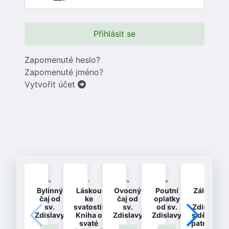
Přihlásit se
Zapomenuté heslo?
Zapomenuté jméno?
Vytvořit účet
Bylinný
Láskou
Ovocný
Poutní
Záložka
čaj od
ke
čaj od
oplatky
-
sv.
svatosti:
sv.
od sv.
Zdislava
Zdislavy
Kniha o
Zdislavy
Zdislavy
s dětmi -
svaté
patronka