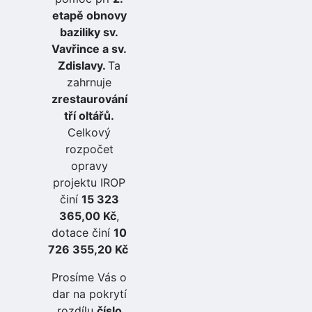
etapě obnovy
baziliky sv.
Vavřince a sv.
Zdislavy.
Ta
zahrnuje
zrestaurování
tří oltářů.
Celkový
rozpočet
opravy
projektu IROP
činí
15 323
365,00 Kč
,
dotace činí
10
726 355,20 Kč
Prosíme Vás o
dar na pokrytí
rozdílu
číslo