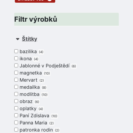
Filtr výrobků
Štítky
bazilika
4
ikona
4
Jablonné v Podještědí
6
magnetka
10
Mervart
2
medailka
8
modlitba
10
obraz
6
oplatky
4
Paní Zdislava
10
Panna Maria
2
patronka rodin
2