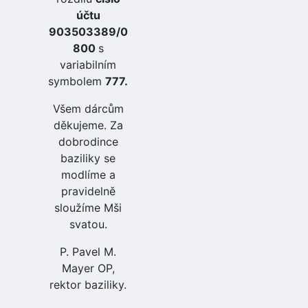
účtu
903503389/0
800
s
variabilním
symbolem
777.
Všem dárcům
děkujeme. Za
dobrodince
baziliky se
modlíme a
pravidelně
sloužíme Mši
svatou.
P. Pavel M.
Mayer OP,
rektor baziliky.