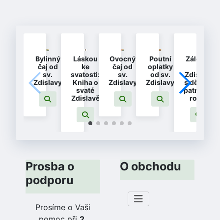
Bylinný
Láskou
Ovocný
Poutní
Záložka
čaj od
ke
čaj od
oplatky
-
sv.
svatosti:
sv.
od sv.
Zdislava
Zdislavy
Kniha o
Zdislavy
Zdislavy
s dětmi -
svaté
patronka
Zdislavě
rodin
Prosba o
O obchodu
podporu
Prosíme o Vaši
pomoc při
2.