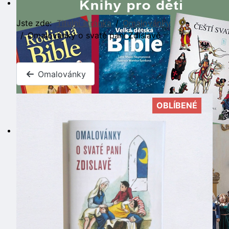
Jste zde:
Titulní stránka
Omalovánky
Omalovánky o svaté paní Zdislavě
Omalovánky
OBLÍBENÉ