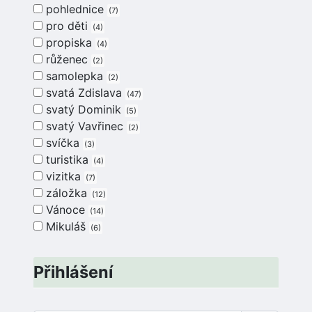
pohlednice
7
pro děti
4
propiska
4
růženec
2
samolepka
2
svatá Zdislava
47
svatý Dominik
5
svatý Vavřinec
2
svíčka
3
turistika
4
vizitka
7
záložka
12
Vánoce
14
Mikuláš
6
Přihlášení