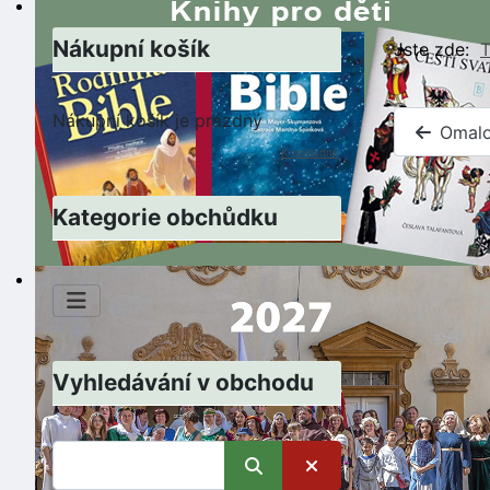
Nákupní košík
Jste zde:
T
Nákupní košík je prázdný
Omalo
K pokladně
Kategorie obchůdku
Vyhledávání v obchodu