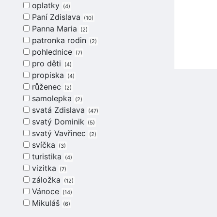
oplatky
4
Paní Zdislava
10
Panna Maria
2
patronka rodin
2
pohlednice
7
pro děti
4
propiska
4
růženec
2
samolepka
2
svatá Zdislava
47
svatý Dominik
5
svatý Vavřinec
2
svíčka
3
turistika
4
vizitka
7
záložka
12
Vánoce
14
Mikuláš
6