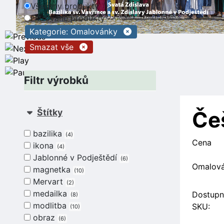
Všechny produkty
Filtrované produkty
Kategorie: Omalovánky
Smazat vše
Filtr výrobků
Štítky
Češ
bazilika
4
Cena
ikona
4
Jablonné v Podještědí
6
Omalová
magnetka
10
Mervart
2
medailka
Dostupn
8
modlitba
SKU:
10
obraz
6