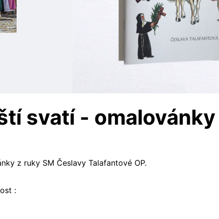
tí svatí - omalovánky
nky z ruky SM Česlavy Talafantové OP.
ost :