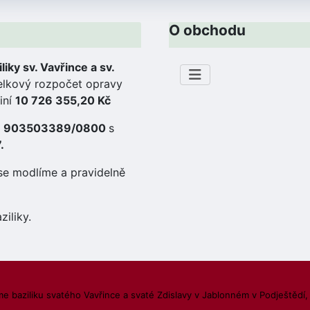
O obchodu
liky sv. Vavřince a sv.
lkový rozpočet opravy
iní
10 726 355,20 Kč
tu 903503389/0800
s
.
se modlíme a pravidelně
ziliky.
e baziliku svatého Vavřince a svaté Zdislavy v Jablonném v Podještědí