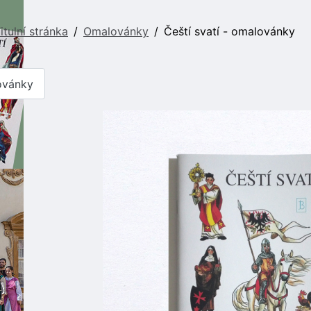
itulní stránka
Omalovánky
Čeští svatí - omalovánky
vánky