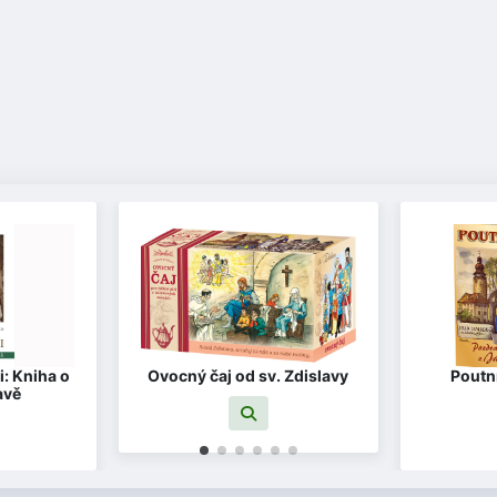
i: Kniha o
Ovocný čaj od sv. Zdislavy
Poutní
avě