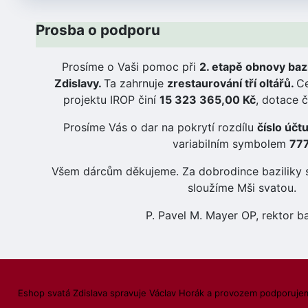
Prosba o podporu
Prosíme o Vaši pomoc při
2. etapě obnovy bazi
Zdislavy.
Ta zahrnuje
zrestaurování tří oltářů.
Ce
projektu IROP činí
15 323 365,00 Kč
, dotace č
Prosíme Vás o dar na pokrytí rozdílu
číslo úč
variabilním symbolem
777
Všem dárcům děkujeme. Za dobrodince baziliky 
sloužíme Mši svatou.
P. Pavel M. Mayer OP, rektor ba
Eshop svatá Zdislava spravuje Václav Horák a provozem podporujem