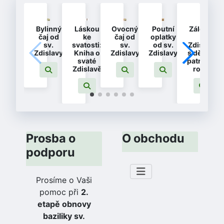
Bylinný
Láskou
Ovocný
Poutní
Záložka
čaj od
ke
čaj od
oplatky
-
sv.
svatosti:
sv.
od sv.
Zdislava
Zdislavy
Kniha o
Zdislavy
Zdislavy
s dětmi -
svaté
patronka
Zdislavě
rodin
Prosba o
O obchodu
podporu
Prosíme o Vaši
pomoc při
2.
etapě obnovy
baziliky sv.