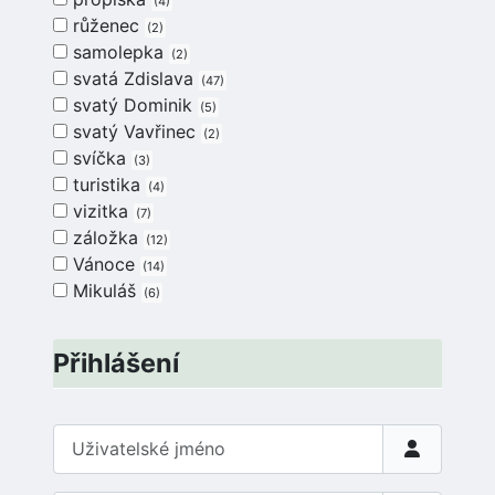
4
růženec
2
samolepka
2
svatá Zdislava
47
svatý Dominik
5
svatý Vavřinec
2
svíčka
3
turistika
4
vizitka
7
záložka
12
Vánoce
14
Mikuláš
6
Přihlášení
Uživatelské jméno