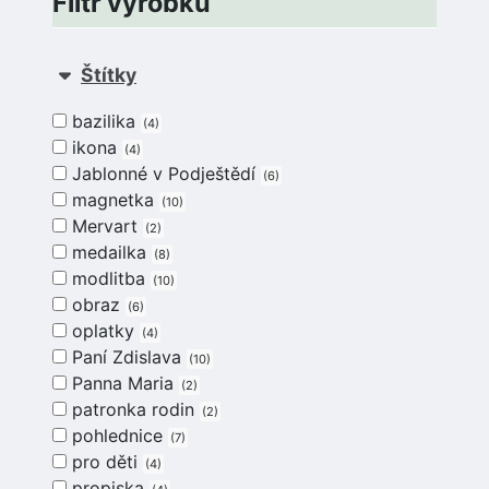
Filtr výrobků
Štítky
bazilika
4
ikona
4
Jablonné v Podještědí
6
magnetka
10
Mervart
2
medailka
8
modlitba
10
obraz
6
oplatky
4
Paní Zdislava
10
Panna Maria
2
patronka rodin
2
pohlednice
7
pro děti
4
propiska