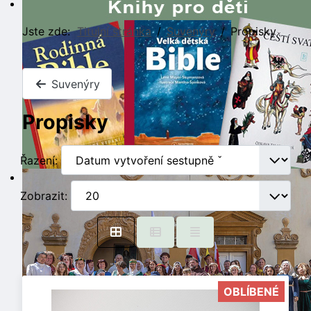
Jste zde:
Titulní stránka
Suvenýry
Propisky
Suvenýry
Propisky
Řazení:
Zobrazit:
OBLÍBENÉ