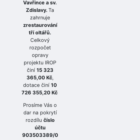
Vavřince a sv.
Zdislavy.
Ta
zahrnuje
zrestaurování
tří oltářů.
Celkový
rozpočet
opravy
projektu IROP
činí
15 323
365,00 Kč
,
dotace činí
10
726 355,20 Kč
Prosíme Vás o
dar na pokrytí
rozdílu
číslo
účtu
903503389/0