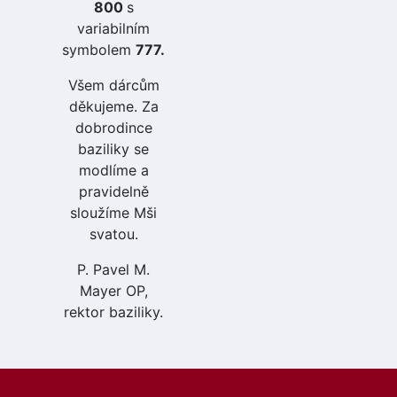
800
s
variabilním
symbolem
777.
Všem dárcům
děkujeme. Za
dobrodince
baziliky se
modlíme a
pravidelně
sloužíme Mši
svatou.
P. Pavel M.
Mayer OP,
rektor baziliky.