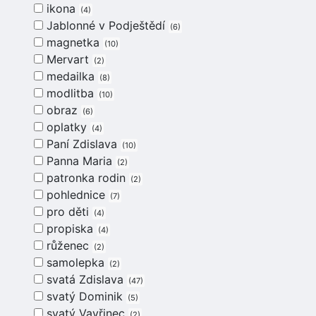
ikona
4
Jablonné v Podještědí
6
magnetka
10
Mervart
2
medailka
8
modlitba
10
obraz
6
oplatky
4
Paní Zdislava
10
Panna Maria
2
patronka rodin
2
pohlednice
7
pro děti
4
propiska
4
růženec
2
samolepka
2
svatá Zdislava
47
svatý Dominik
5
svatý Vavřinec
2