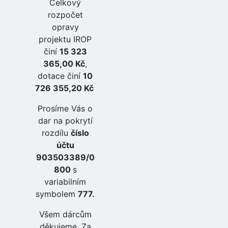
Celkový
rozpočet
opravy
projektu IROP
činí
15 323
365,00 Kč
,
dotace činí
10
726 355,20 Kč
Prosíme Vás o
dar na pokrytí
rozdílu
číslo
účtu
903503389/0
800
s
variabilním
symbolem
777.
Všem dárcům
děkujeme. Za