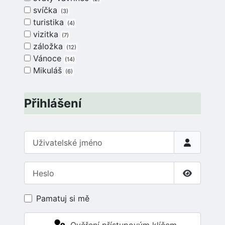
svíčka
3
turistika
4
vizitka
7
záložka
12
Vánoce
14
Mikuláš
6
Přihlášení
Uživatelské jméno
Heslo
Zobrazit 
Pamatuj si mě