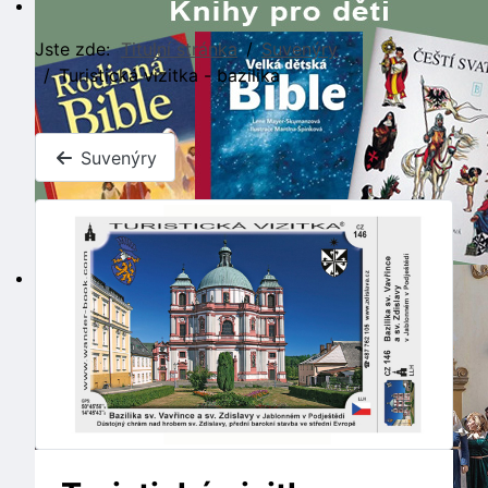
Jste zde:
Titulní stránka
Suvenýry
Turistická vizitka - bazilika
Suvenýry