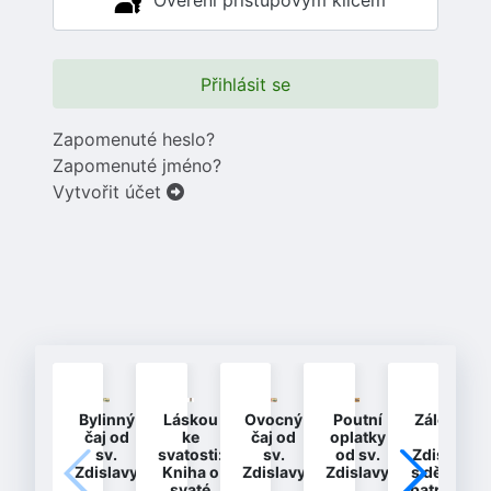
Ověření přístupovým klíčem
Přihlásit se
Zapomenuté heslo?
Zapomenuté jméno?
Vytvořit účet
Bylinný
Láskou
Ovocný
Poutní
Záložka
čaj od
ke
čaj od
oplatky
-
sv.
svatosti:
sv.
od sv.
Zdislava
Zdislavy
Kniha o
Zdislavy
Zdislavy
s dětmi -
svaté
patronka