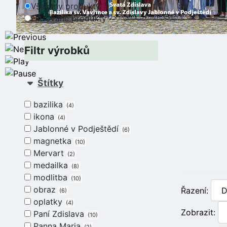
Všechny produkty
Filtrované produkty
Filtr výrobků
Štítky
bazilika
4
ikona
4
Jablonné v Podještědí
6
magnetka
10
Mervart
2
medailka
8
modlitba
10
obraz
Řazení:
6
oplatky
4
Zobrazit:
Paní Zdislava
10
Panna Maria