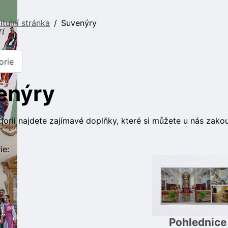
itulní stránka
Suvenýry
orie
enýry
gorii najdete zajímavé doplňky, které si můžete u nás zak
ie:
Pohlednice