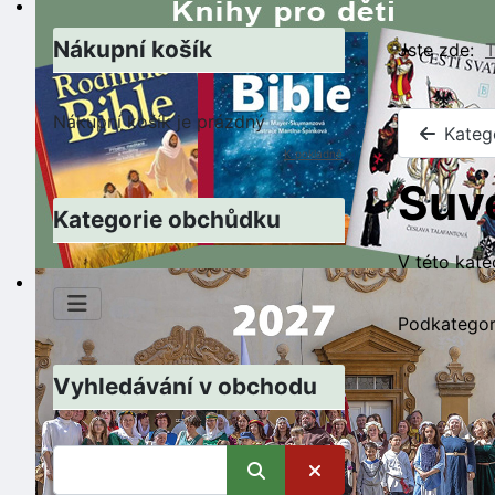
Nákupní košík
Jste zde:
T
Nákupní košík je prázdný
Kateg
K pokladně
Suv
Kategorie obchůdku
V této kate
Podkategor
Vyhledávání v obchodu