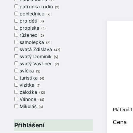
2
patronka rodin
2
pohlednice
7
pro děti
4
propiska
4
růženec
2
samolepka
2
svatá Zdislava
47
svatý Dominik
5
svatý Vavřinec
2
svíčka
3
turistika
4
vizitka
7
záložka
12
Vánoce
14
Mikuláš
6
Plátěná 
Cena
Přihlášení