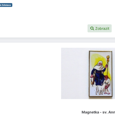
á Zdislava
Zobrazit
Magnetka - sv. An