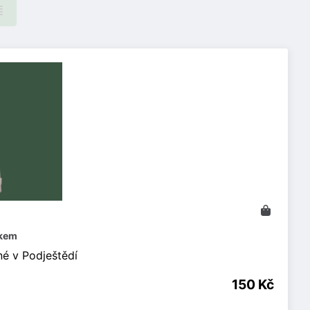
skem
né v Podještědí
150 Kč