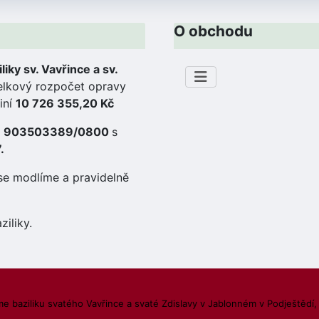
O obchodu
liky sv. Vavřince a sv.
lkový rozpočet opravy
iní
10 726 355,20 Kč
tu 903503389/0800
s
.
se modlíme a pravidelně
ziliky.
e baziliku svatého Vavřince a svaté Zdislavy v Jablonném v Podještědí