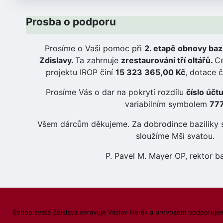
Prosba o podporu
Prosíme o Vaši pomoc při
2. etapě obnovy bazi
Zdislavy.
Ta zahrnuje
zrestaurování tří oltářů.
Ce
projektu IROP činí
15 323 365,00 Kč
, dotace č
Prosíme Vás o dar na pokrytí rozdílu
číslo úč
variabilním symbolem
777
Všem dárcům děkujeme. Za dobrodince baziliky 
sloužíme Mši svatou.
P. Pavel M. Mayer OP, rektor ba
Eshop svatá Zdislava spravuje Václav Horák a provozem podporujem