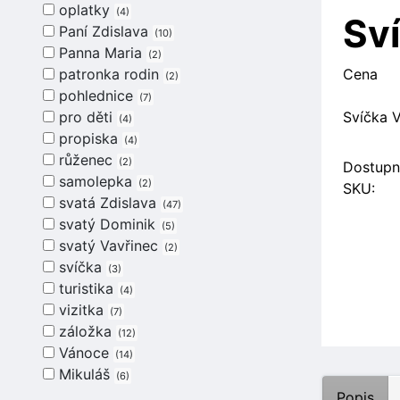
oplatky
4
Sví
Paní Zdislava
10
Panna Maria
2
patronka rodin
Cena
2
pohlednice
7
pro děti
Svíčka 
4
propiska
4
růženec
2
Dostupn
samolepka
2
SKU:
svatá Zdislava
47
svatý Dominik
5
svatý Vavřinec
2
svíčka
3
turistika
4
vizitka
7
záložka
12
Vánoce
14
Mikuláš
6
Popis