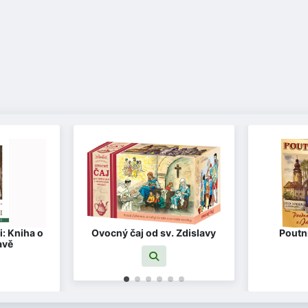
i: Kniha o
Ovocný čaj od sv. Zdislavy
Poutní
avě