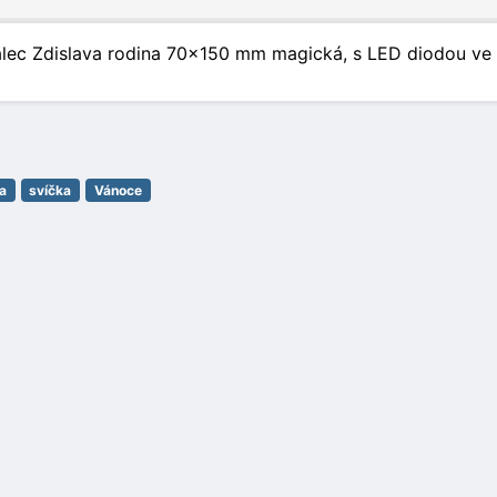
lec Zdislava rodina 70x150 mm magická, s LED diodou ve s
a
svíčka
Vánoce