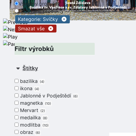
Všechny produkty
Filtrované produkty
Kategorie: Svíčky
Smazat vše
Filtr výrobků
Štítky
bazilika
4
ikona
4
Jablonné v Podještědí
6
magnetka
10
Mervart
2
medailka
8
modlitba
10
obraz
6