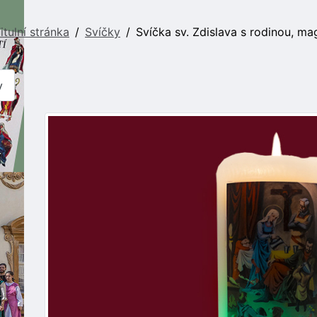
itulní stránka
Svíčky
Svíčka sv. Zdislava s rodinou, ma
y