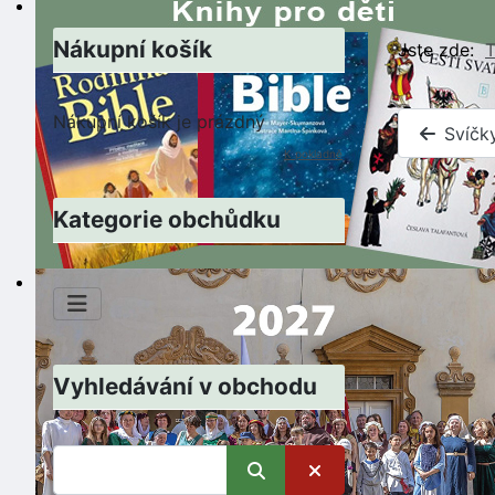
Nákupní košík
Jste zde:
T
Nákupní košík je prázdný
Svíčk
K pokladně
Kategorie obchůdku
Vyhledávání v obchodu